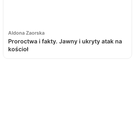
Aldona Zaorska
Proroctwa i fakty. Jawny i ukryty atak na
kościoł
W tym samym roku ukazały
się
PUBLICYSTYKA
2022