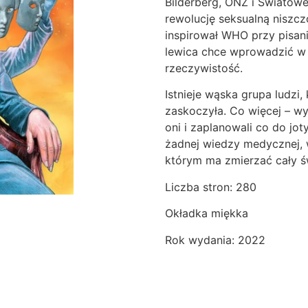
Bilderberg, ONZ i Światow
rewolucję seksualną niszczo
inspirował WHO przy pisani
lewica chce wprowadzić w 
rzeczywistość.
Istnieje wąska grupa ludzi
zaskoczyła. Co więcej – wy
oni i zaplanowali co do jot
żadnej wiedzy medycznej, w
którym ma zmierzać cały ś
Liczba stron: 280
Okładka miękka
Rok wydania: 2022